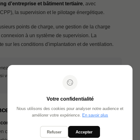
ng d'entreprise et bâtiment tertiaire
, avec
PP), la supervision et le pilotage énergétique.
usieurs points de charge, une gestion de la charge
e connexion à un système de supervision. La
e sur les conditions d'implantation et de ventilation.
nez sur des marchés collectifs (promoteurs, bailleurs
 si vous souhaitez répondre aux appels d'offres de
Votre confidentialité
ce et sites publics
Nous utilisons des cookies pour analyser notre audience et
améliorer votre expérience.
En savoir plus
e
concevoir et installer des infrastructures de
n courant continu (DC), sur des sites publics,
Refuser
Accepter