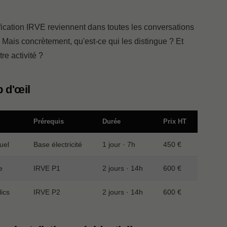
fication IRVE reviennent dans toutes les conversations
. Mais concrètement, qu'est-ce qui les distingue ? Et
e activité ?
p d'œil
Prérequis
Durée
Prix HT
duel
Base électricité
1 jour · 7h
450 €
e
IRVE P1
2 jours · 14h
600 €
ics
IRVE P2
2 jours · 14h
600 €