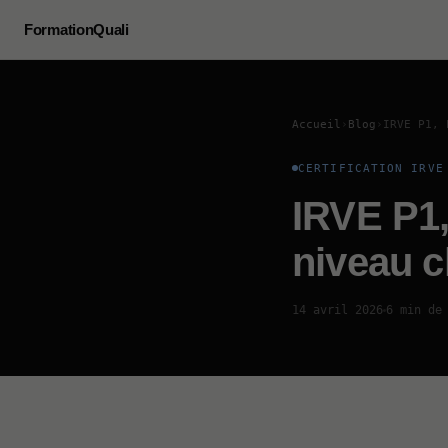
FormationQuali
Accueil
›
Blog
›
IRVE P1, 
CERTIFICATION IRVE
IRVE P1,
niveau c
14 avril 2026
6 min de