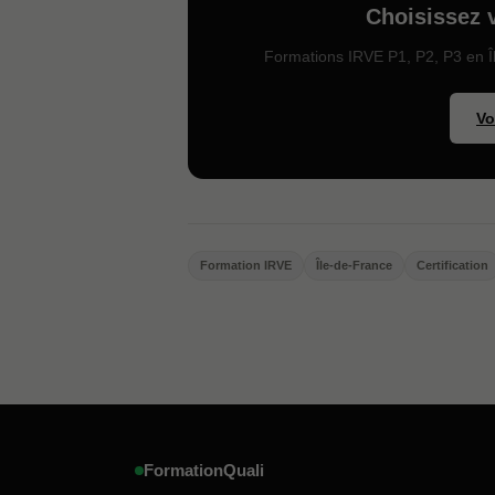
Choisissez 
Formations IRVE P1, P2, P3 en Î
Vo
Formation IRVE
Île-de-France
Certification
FormationQuali