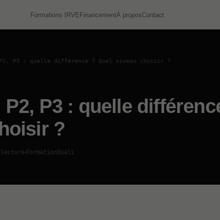
Formations IRVE
Financement
À propos
Contact
P2, P3 : quelle différence ? Quel niveau choisir ?
 P2, P3 : quelle différenc
hoisir ?
 lecture
FormationQuali