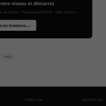
votre niveau et démarrez
le-de-France · Financement OPCO · Délai 15 jours
ir les formations →
OPCO
FORMATIONS
INFORMATIONS