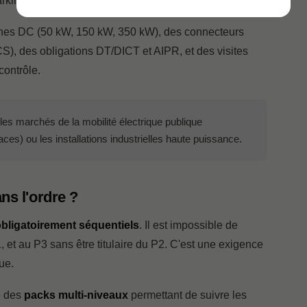
parkings de grande capacité.
ornes DC (50 kW, 150 kW, 350 kW), des connecteurs
, des obligations DT/DICT et AIPR, et des visites
contrôle.
les marchés de la mobilité électrique publique
aces) ou les installations industrielles haute puissance.
ns l'ordre ?
obligatoirement séquentiels
. Il est impossible de
1, et au P3 sans être titulaire du P2. C'est une exigence
ue.
e des
packs multi-niveaux
permettant de suivre les